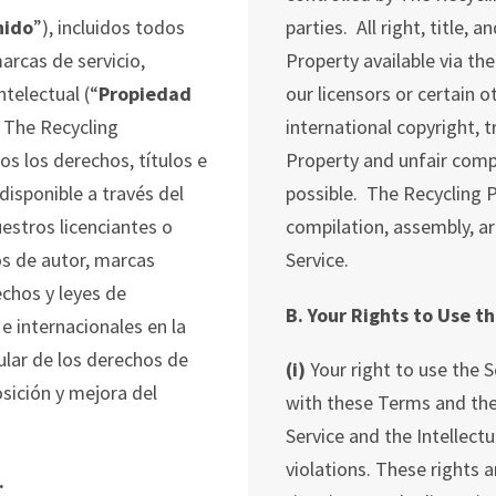
nido
”), incluidos todos
parties. All right, title, 
arcas de servicio,
Property available via the
telectual (“
Propiedad
our licensors or certain o
e
The
Recycling
international copyright, 
os los derechos, títulos e
Property and unfair compe
disponible a través del
possible. The Recycling P
uestros licenciantes o
compilation, assembly, 
os de autor, marcas
Service.
chos y leyes de
B. Your Rights to Use t
e internacionales en la
ular de los derechos de
(i)
Your right to use the S
osición y mejora del
with these Terms and the
Service and the Intellect
violations. These rights a
.