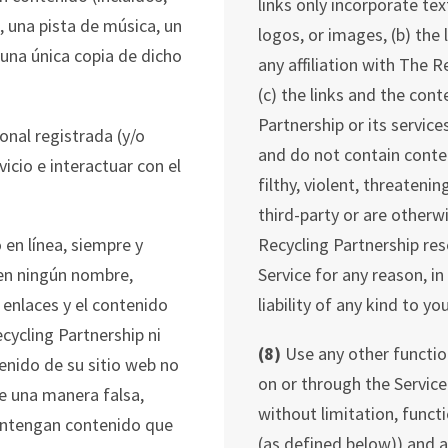
links only incorporate te
, una pista de música, un
logos, or images, (b) the
 una única copia de dicho
any affiliation with The 
(c) the links and the con
Partnership or its service
onal registrada (y/o
and do not contain content
icio e interactuar con el
filthy, violent, threatenin
third-party or are otherw
 en línea, siempre y
Recycling Partnership rese
cen ningún nombre,
Service for any reason, in
os enlaces y el contenido
liability of any kind to yo
cycling
Par
tnership
ni
(8)
Use any other function
tenido de su sitio web no
on or through the Service
de una manera falsa,
without limitation, funct
ontengan contenido que
(as defined below)) and a