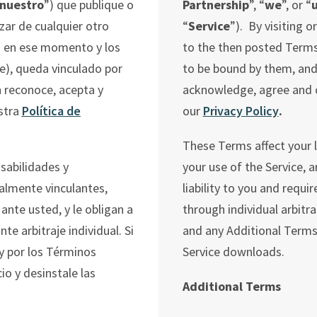
nuestro
”) que
publique
o
Partnership
”, “
we
”, or “
izar
de
cualquier
otro
“
Service
”). By visiting 
s
en
ese
momento
y
los
to the then posted Terms
e
),
queda
vinculado
por
to be bound by them, and
n
reconoce
,
acepta
y
acknowledge, agree and c
stra
Política de
our
Privacy Policy
.
These Terms affect your l
sabilidades y
your use of the Service, a
galmente vinculantes,
liability to you and requi
ante usted, y le obligan a
through individual arbitr
e arbitraje individual. Si
and any Additional Terms 
y por los Términos
Service downloads.
io y desinstale las
Additional Terms