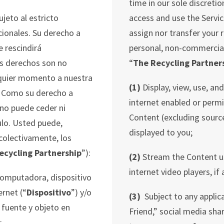
time in our sole discretio
sujeto
al estricto
access and use the Servic
ionales. Su derecho a
assign nor transfer your r
e rescindirá
personal, non-commercial, 
os derechos son no
“
The Recycling Partner
lquier momento a nuestra
(1)
Display, view, use, an
d. Como su derecho a
internet enabled or permi
, no puede ceder ni
Content (excluding source
ulo. Usted puede,
displayed to you;
(colectivamente, los
ecycling
Partnership
”):
(2)
Stream the Content us
internet video players, if
 computadora, dispositi
vo
ernet (“
Dispositivo
”) y/o
(3)
Subject to any applica
 fuente y objeto en
Friend,” social media shar
;