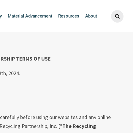
 Recycling Part
⚲
y
Material Advancement
Resources
About
RSHIP TERMS OF USE
8th, 2024.
arefully before using our websites and any online
ecycling Partnership, Inc. (“
The Recycling