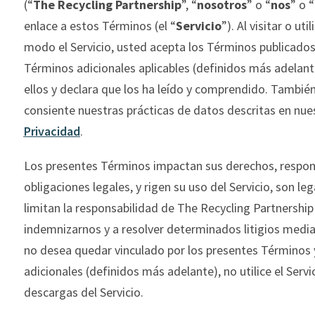
(“
The
Recycling
Partnership
”,
“
nosotros
” o “
nos
” o “
enlace
a
estos
Términos
(
el
“
Servicio
”). Al
visitar
o
util
modo
el
Servicio
,
usted
acepta
los
Términos
publicado
Términos
adiciona
les
aplicables
(
definidos
más
adelant
ellos
y
declara
que
los
ha
leído
y
comprendido
.
Tambié
consiente
nuestras
prácticas
de
datos
descritas
en
nue
Privacidad
.
Los presentes Términos impactan sus derechos, respon
obligaciones legales, y rigen su uso del Servicio, son le
limitan la responsabilidad de
The
Recycling
Partnership
indemnizarnos y a resolver determinados litigios mediant
no desea quedar vinculado por los presentes Términos 
adicionales (definidos más adelante), no utilice el Servic
descargas del Servicio.