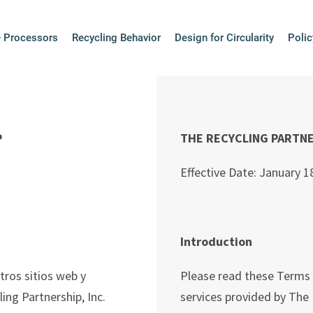
 2 Col ES | The
+ Processors
Recycling Behavior
Design for Circularity
Polic
P
THE RECYCLING PARTNE
Effective Date: January 1
Introduction
tros
sitios web y
Please read these Terms c
ling
Partnership
,
Inc.
services provided by The R