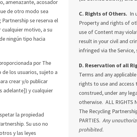
nto, amenazante, acosador
 que de otro modo sea
C. Rights of Others.
In u
g
Partnership
se reserva el
Property and rights of o
r
cualquier motivo, a su
use of Content may violat
 de ningún tipo hacia
result in your civil and cr
infringed via the Service,
 proporcionada por
The
D. Reservation of all R
o de los usuarios, sujeto a
Terms and any applicable 
ara crear y/o publicar
rights to use and access 
 adelante]) y cualquier
construed, under any lega
otherwise. ALL RIGHTS
The Recycling Partners
respetar la propiedad
PARTIES.
Any unauthorize
artnership
. Su uso no
prohibited.
tros y las leyes