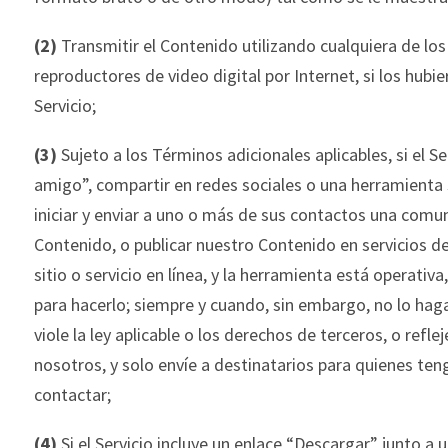
(2)
Transmitir el Contenido utilizando cual
quiera de los
reproductores de video digital por Internet, si los hubi
Servicio;
(3)
Sujeto a los Términos adicionales aplicables, si el Se
amigo”, compartir en redes sociales o una herr
amienta 
iniciar y enviar a uno o más de sus contactos una comun
Contenido, o publicar nuestro Contenido en servicios de
sitio o servicio en línea, y la herramienta está operativa, 
para hacerlo; siempre y cuando, sin embargo, no lo ha
viole la ley aplicable o los derechos de terceros, o refle
nosotros, y solo envíe a destinatarios para quienes te
contactar;
(4)
Si
el Servicio incluye un enlace “Descargar” junto a u