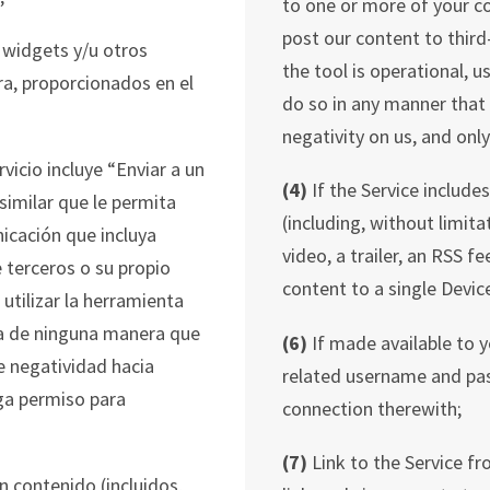
to one or more of your c
post our content to third-
 widgets y/u otros
the tool is operational, 
era, proporcionados en el
do so in any manner that v
negativity on us, and onl
rvicio incluye “Enviar a un
(4)
If the Service include
similar que le permita
(including, without limita
icación que incluya
video, a trailer, an RSS 
 terceros o su propio
content to a single Devic
utilizar la h
erramienta
ga de ninguna manera que
(6)
If made available to y
je negatividad hacia
related username and pass
nga permiso para
connection therewith;
(7)
Link to the Service fro
n contenido (incluidos,