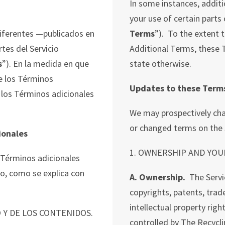
In some instances, additi
your use of certain parts o
diferentes —publicados en
Terms
”). To the extent 
tes del Servicio
Additional Terms, these T
s
”).
En la medida en que
state otherwise.
e los Términos
Updates to these Term
 los Términos adicionales
We may prospectively ch
or changed terms on the S
ionales
1. OWNERSHIP AND YOU
Términos adicionales
o, como se explica con
A. Ownership.
The Servic
copyrights, patents, trad
intellectual property right
 Y DE LOS CONTENIDOS.
controlled by The Recyclin