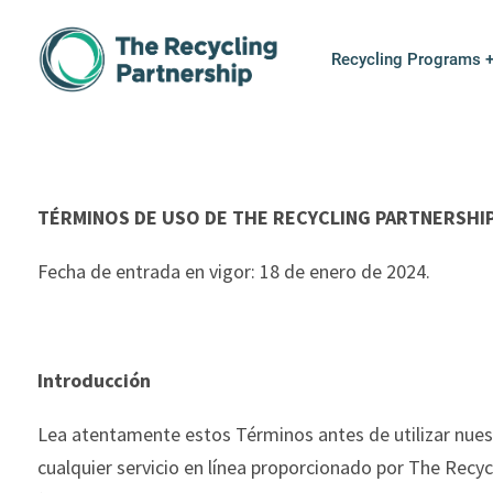
Terms of Use -
Skip to content
Recycling Programs 
TÉRMINOS DE USO DE THE RECYCLING PARTNERSHI
Fecha de entrada en vigor: 18 de enero de 2024.
Introducción
Lea
atentamente
estos
Términos
antes de
utilizar
nues
cualquier
servicio
en
línea
proporcionado
por
The
Recyc