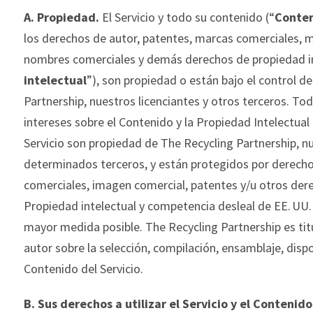
A.
Propiedad.
El Servicio y t
odo su contenido (“
Conte
los derechos de autor, patentes, marcas comerciales, m
nombres comerciales y demás derechos de propiedad in
intelectual
”), son propiedad o están bajo el control d
Partnership
, nuestros licenciantes y otros terceros. Tod
intereses sobre el Contenido y la Propiedad Intelectual 
Servicio son propiedad de
The
Recycling
Partnership
, n
determ
inados terceros, y están protegidos por derech
comerciales, imagen comercial, patentes y/u otros dere
Propiedad intelectual y competencia desleal de EE. UU. 
mayor medida posible.
The
Recycling
Partn
ership
es tit
autor sobre la selección, compilación, ensamblaje, disp
Contenido del Servicio.
B.
Sus derechos a utilizar el Servicio y el Contenido