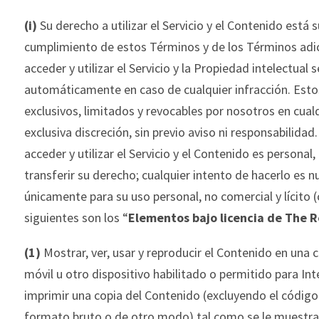
(i)
Su derecho a utilizar el Servicio y el Contenido está 
cumplimiento de estos Términos y de los Términos adic
acceder y utilizar el Servicio y la Propiedad intelectual s
automáticamente en caso de cualquier infracción. Est
exclusivos, limitados y r
evocables por nosotros en cua
exclusiva discreción, sin previo aviso ni responsabilida
acceder y utilizar el Servicio y el Contenido es personal
transferir su derecho; cualquier intento de hace
rlo es n
únicamente para su uso personal, no comercial y lícito 
siguientes son los “
Elementos bajo licencia de
The
R
(1)
Mostrar, ver, usar y reproducir el Contenido en una
móvil u otro dispositivo habilitado o permitido para Int
imprimir una copia del
Contenido (excluyendo el código
formato bruto o de otro modo) tal como se le muestra